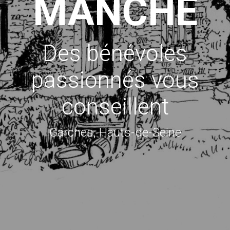
MANCHE
Des bénévoles
passionnés vous
conseillent
Garches, Hauts-de-Seine